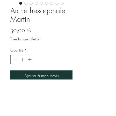
Arche hexagonale
Martin
Prix
50,00 €
Taxe Incluse
|
Retrait
Quantité
*
Ajouter à mon devis
Valider mon devis
Arche heptagonale en bois
exotique foncé