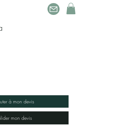
Qui sommes-nous ?
a
uter à mon devis
lider mon devis