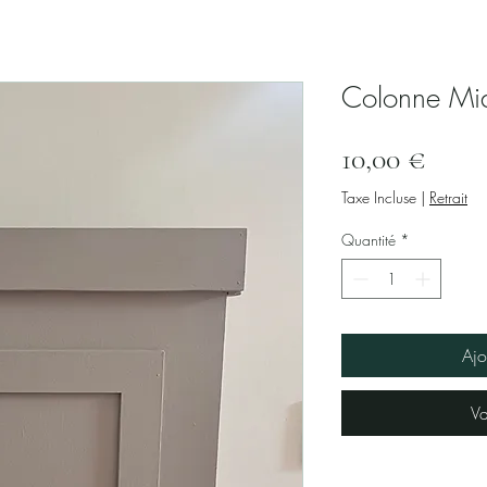
ge
Location de matériel
Autres prestations
Nos ambiances
Colonne Mi
Prix
10,00 €
Taxe Incluse
|
Retrait
Quantité
*
Ajo
Va