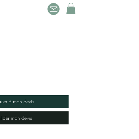
Qui sommes-nous ?
uter à mon devis
lider mon devis