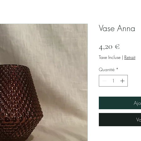
ge
Location de matériel
Autres prestations
Nos ambiances
Vase Anna
Prix
4,20 €
Taxe Incluse
|
Retrait
Quantité
*
Ajo
Va