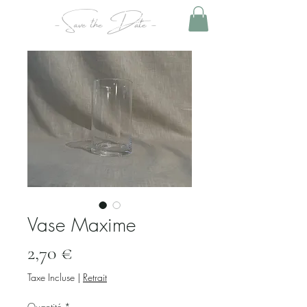
- Save the Date -
Vase Maxime
Prix
2,70 €
Taxe Incluse
|
Retrait
Quantité
*