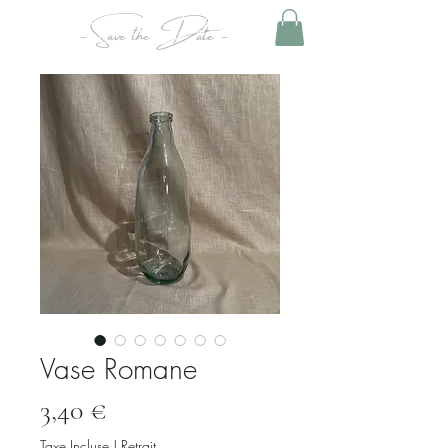
- Save the Date -
Vase Romane
Prix
3,40 €
Taxe Incluse
|
Retrait